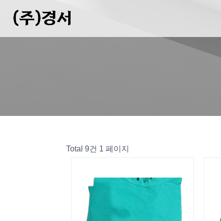
(주)경서
Total 9건
1 페이지