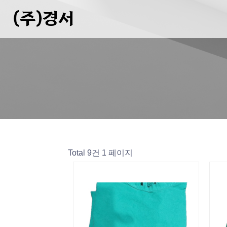
(주)경서
Total 9건
1 페이지