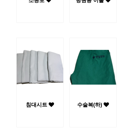
소공포
병원용 이불
침대시트
수술복(하)