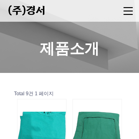
(주)경서
회사소개
사업분야
제품소개
FAQ
CEO 인사말
기업현황
연혁
오시는길
병원복 제조
세탁물 용역
폐기물 중간처분업(소각)
수집운반업
증기(스팀)판매업
제품소개
Total 9건
1 페이지