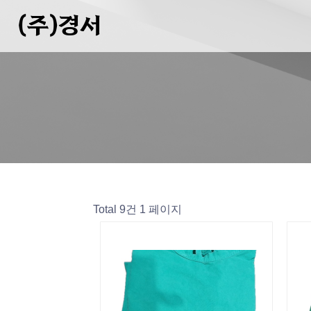
(주)경서
Total 9건
1 페이지