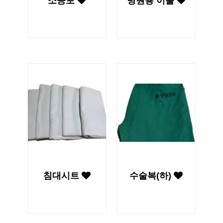
소공포
병원용 이불
침대시트
수술복(하)