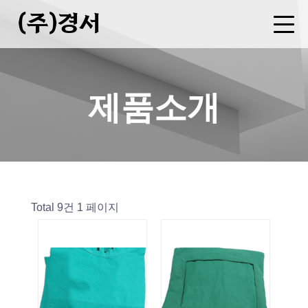
(주)경서
회사소개
사업분야
제품소개
FAQ
CEO 인사말
기업현황
연혁
오시는길
병원복 제조
세탁물 용역
폐기물 중간처분업(소각)
수집운반업
증기(스팀)판매업
제품소개
Total 9건
1 페이지