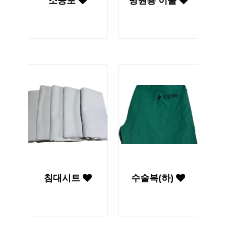
소공포
병원용 이불
침대시트
수술복(하)