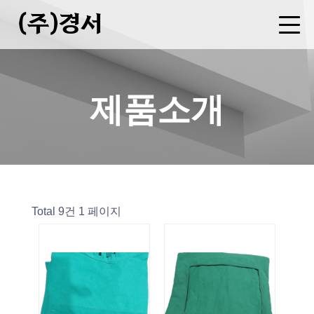
(주)경서
회사소개
사업분야
제품소개
FAQ
CEO 인사말
기업현황
연혁
오시는길
병원복 제조
세탁물 용역
폐기물 중간처분업(소각)
수집운반업
증기(스팀)판매업
제품소개
Total 9건
1 페이지