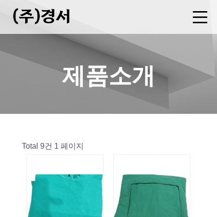
(주)경서
회사소개
사업분야
제품소개
FAQ
CEO 인사말
기업현황
연혁
오시는길
병원복 제조
세탁물 용역
폐기물 중간처분업(소각)
수집운반업
증기(스팀)판매업
제품소개
Total 9건
1 페이지