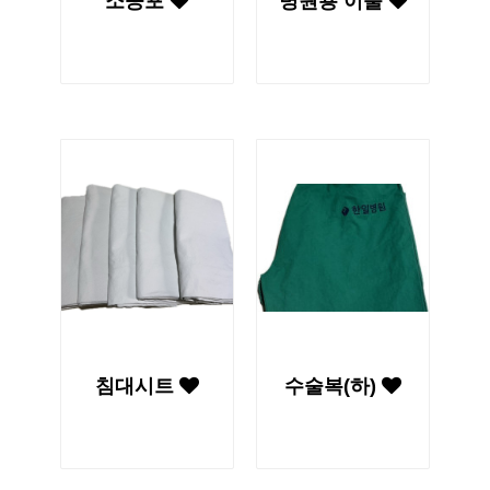
소공포
병원용 이불
침대시트
수술복(하)