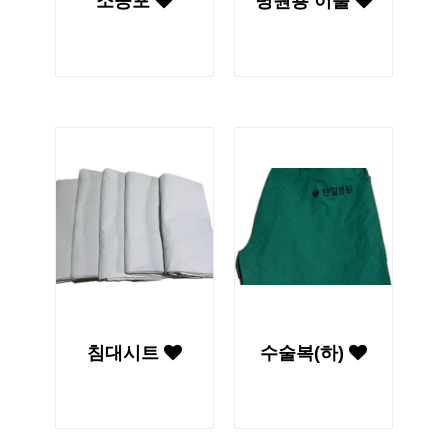
소공포
병원용 이불
침대시트
수술복(하)