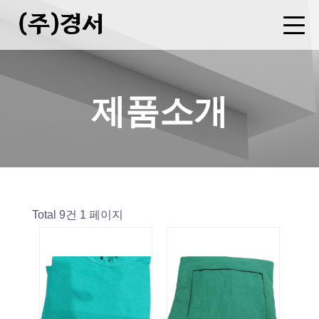
(주)경서
회사소개
사업분야
제품소개
FAQ
CEO 인사말
기업현황
연혁
오시는길
병원복 제조
세탁물 용역
폐기물 중간처분업(소각)
수집운반업
증기(스팀)판매업
제품소개
Total 9건
1 페이지