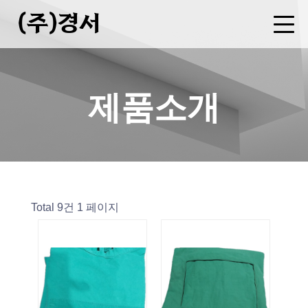
(주)경서
회사소개
사업분야
제품소개
FAQ
CEO 인사말
기업현황
연혁
오시는길
병원복 제조
세탁물 용역
폐기물 중간처분업(소각)
수집운반업
증기(스팀)판매업
제품소개
Total 9건
1 페이지