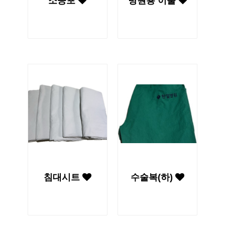
소공포
병원용 이불
침대시트
수술복(하)