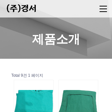
(주)경서
회사소개
사업분야
제품소개
FAQ
CEO 인사말
기업현황
연혁
오시는길
병원복 제조
세탁물 용역
폐기물 중간처분업(소각)
수집운반업
증기(스팀)판매업
제품소개
Total 9건
1 페이지