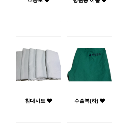
소공포
병원용 이불
침대시트
수술복(하)