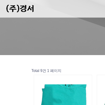
(주)경서
Total 9건
1 페이지