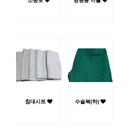
소공포
병원용 이불
침대시트
수술복(하)