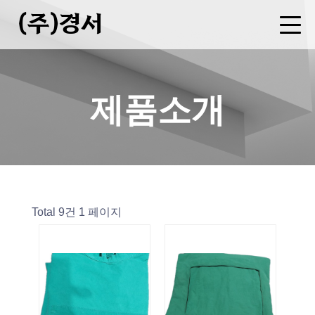
(주)경서
회사소개
사업분야
제품소개
FAQ
CEO 인사말
기업현황
연혁
오시는길
병원복 제조
세탁물 용역
폐기물 중간처분업(소각)
수집운반업
증기(스팀)판매업
제품소개
Total 9건
1 페이지