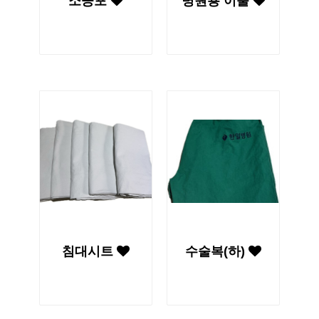
소공포
병원용 이불
침대시트
수술복(하)