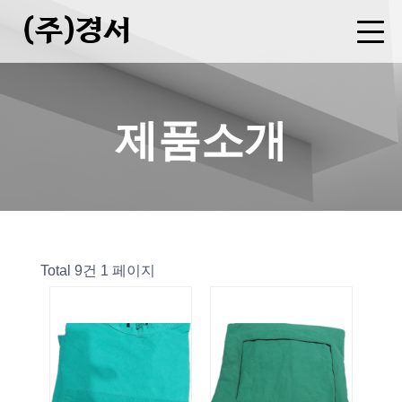
(주)경서
회사소개
사업분야
제품소개
FAQ
CEO 인사말
기업현황
연혁
오시는길
병원복 제조
세탁물 용역
폐기물 중간처분업(소각)
수집운반업
증기(스팀)판매업
제품소개
Total 9건
1 페이지