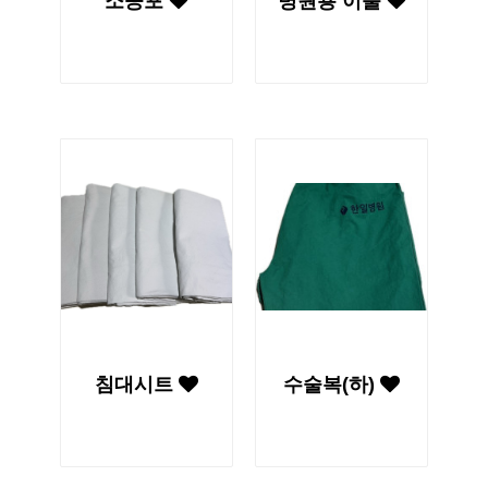
소공포
병원용 이불
침대시트
수술복(하)