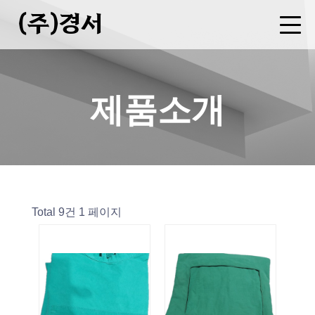
(주)경서
회사소개
사업분야
제품소개
FAQ
CEO 인사말
기업현황
연혁
오시는길
병원복 제조
세탁물 용역
폐기물 중간처분업(소각)
수집운반업
증기(스팀)판매업
제품소개
Total 9건
1 페이지