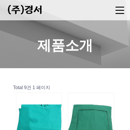
(주)경서
회사소개
사업분야
제품소개
FAQ
CEO 인사말
기업현황
연혁
오시는길
병원복 제조
세탁물 용역
폐기물 중간처분업(소각)
수집운반업
증기(스팀)판매업
제품소개
Total 9건
1 페이지