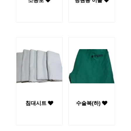
소공포
병원용 이불
침대시트
수술복(하)